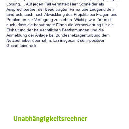
Lösung…. Auf jeden Fall vermittelt Herr Schneider als
üb
Ansprechpartner der beauftragten Firma überzeugend den
all
Eindruck, auch nach Abwicklung des Projekts bei Fragen und
üb
Problemen zur Verfügung zu stehen. Wichtig war fürr mich
die
auch, dass die beauftragte Firma die Verantwortung für die
ab.
Einhaltung der baurechtlichen Bestimmungen und die
Tag
Anmeldung der Anlage bei Bundesnetzagenturbund dem
wei
Netzbetreiber übernahm. Ein insgesamt sehr positiver
Ges
Gesamteindruck.