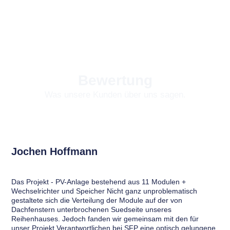
Bewertung
Was unsere Kunden über uns sagen.
Jochen Hoffmann
U.
Das Projekt - PV-Anlage bestehend aus 11 Modulen +
Wir
Wechselrichter und Speicher Nicht ganz unproblematisch
Co.
gestaltete sich die Verteilung der Module auf der von
ang
Dachfenstern unterbrochenen Suedseite unseres
ein
Reihenhauses. Jedoch fanden wir gemeinsam mit den für
Erf
unser Projekt Verantwortlichen bei SFP eine optisch gelungene
Uns